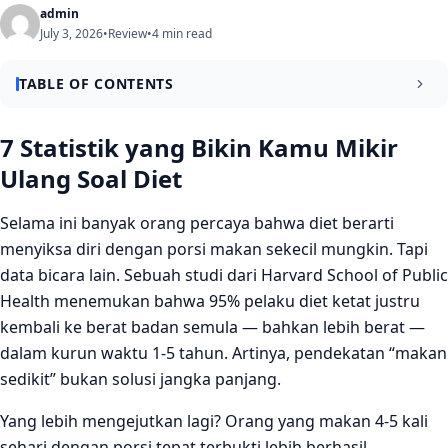
admin
July 3, 2026
•
Review
•
4 min read
TABLE OF CONTENTS
7 Statistik yang Bikin Kamu Mikir Ulang Soal Diet
7 Statistik yang Bikin Kamu Mikir
Ulang Soal Diet
Fakta 1: Kalori Bukan Satu-Satunya Penentu
Fakta 2: Sarapan Besar Ternyata Efektif
Selama ini banyak orang percaya bahwa diet berarti
menyiksa diri dengan porsi makan sekecil mungkin. Tapi
Fakta 3: Protein Adalah Kunci yang Sering Diremehkan
data bicara lain. Sebuah studi dari Harvard School of Public
Fakta 4: Serat Bekerja Seperti “Penyapu” Alami
Health menemukan bahwa 95% pelaku diet ketat justru
Fakta 5: Makan Malam Sebelum Jam 7 Bisa Mengubah
kembali ke berat badan semula — bahkan lebih berat —
Segalanya
dalam kurun waktu 1-5 tahun. Artinya, pendekatan “makan
sedikit” bukan solusi jangka panjang.
Fakta 6: Hidrasimu Mungkin Salah
Jadi, Apa yang Harus Berubah?
Yang lebih mengejutkan lagi? Orang yang makan 4-5 kali
sehari dengan porsi tepat terbukti lebih berhasil