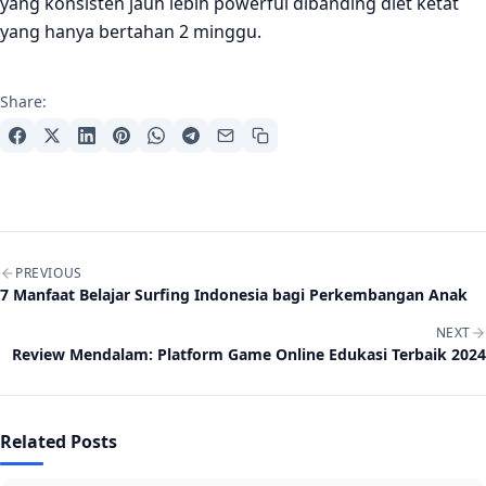
yang konsisten jauh lebih powerful dibanding diet ketat
yang hanya bertahan 2 minggu.
Share:
Post navigation
PREVIOUS
7 Manfaat Belajar Surfing Indonesia bagi Perkembangan Anak
NEXT
Review Mendalam: Platform Game Online Edukasi Terbaik 2024
Related Posts