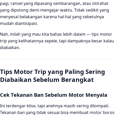
pagi, ransel yang dipasang sembarangan, atau istirahat
FAQ
yang dipotong demi mengejar waktu. Tidak sedikit yang
Apa saja yang harus dicek sebelum motor trip jarak
menyesal belakangan karena hal-hal yang sebetulnya
jauh?
mudah diantisipasi.
Berapa lama sekali istirahat yang ideal saat touring
motor?
Nah, inilah yang mau kita bahas lebih dalam — tips motor
trip yang kelihatannya sepele, tapi dampaknya besar kalau
Apakah rantai motor perlu dilumasi saat perjalanan
diabaikan.
panjang?
Tips Motor Trip yang Paling Sering
Diabaikan Sebelum Berangkat
Cek Tekanan Ban Sebelum Motor Menyala
Ini terdengar klise, tapi anehnya masih sering dilompati.
Tekanan ban yang tidak sesuai bisa membuat motor boros