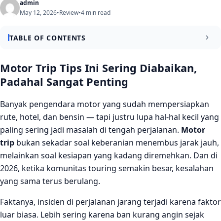
admin
May 12, 2026
•
Review
•
4 min read
TABLE OF CONTENTS
Tips Motor Trip yang Paling Sering Diabaikan Sebelum
Motor Trip Tips Ini Sering Diabaikan,
Berangkat
Padahal Sangat Penting
Cek Tekanan Ban Sebelum Motor Menyala
Banyak pengendara motor yang sudah mempersiapkan
Posisi Packing yang Menentukan Stabilitas
rute, hotel, dan bensin — tapi justru lupa hal-hal kecil yang
Kesalahan Umum Saat Motor Trip Sedang Berlangsung
paling sering jadi masalah di tengah perjalanan.
Motor
trip
bukan sekadar soal keberanian menembus jarak jauh,
Melewatkan Jeda Istirahat Karena “Masih Kuat”
melainkan soal kesiapan yang kadang diremehkan. Dan di
Mengabaikan Kondisi Rantai dan Oli di Perjalanan
2026, ketika komunitas touring semakin besar, kesalahan
Panjang
yang sama terus berulang.
Perlengkapan yang Sering Ketinggalan Tapi Wajib Dibawa
Faktanya, insiden di perjalanan jarang terjadi karena faktor
Kesimpulan
luar biasa. Lebih sering karena ban kurang angin sejak