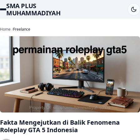
SMA PLUS
MUHAMMADIYAH
Home
Freelance
Fakta Mengejutkan di Balik Fenomena
Roleplay GTA 5 Indonesia