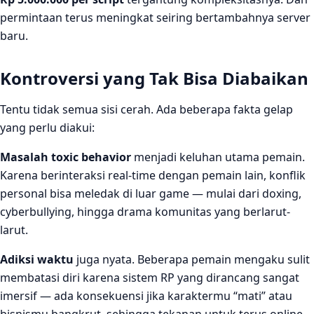
permintaan terus meningkat seiring bertambahnya server
baru.
Kontroversi yang Tak Bisa Diabaikan
Tentu tidak semua sisi cerah. Ada beberapa fakta gelap
yang perlu diakui:
Masalah toxic behavior
menjadi keluhan utama pemain.
Karena berinteraksi real-time dengan pemain lain, konflik
personal bisa meledak di luar game — mulai dari doxing,
cyberbullying, hingga drama komunitas yang berlarut-
larut.
Adiksi waktu
juga nyata. Beberapa pemain mengaku sulit
membatasi diri karena sistem RP yang dirancang sangat
imersif — ada konsekuensi jika karaktermu “mati” atau